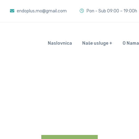
endoplus.mo@gmail.com
Pon - Sub 09:00 – 19:00h
Naslovnica
Naše usluge
O Nama
Anesteziologija