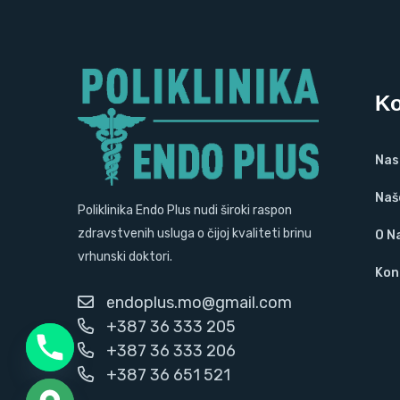
Ko
Nas
Naš
Poliklinika Endo Plus nudi široki raspon
zdravstvenih usluga o čijoj kvaliteti brinu
O N
vrhunski doktori.
Kon
endoplus.mo@gmail.com
+387 36 333 205
+387 36 333 206
+387 36 651 521