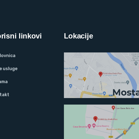
risni linkovi
Lokacije
lovnica
e usluge
ama
takt