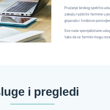
Pružanje širokog spektra us
zakažu različite termine u 
gnjavažu i troškove ponovlje
Sve naše specijalizirane us
tako da se termini mogu reze
luge i pregledi