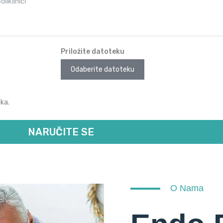
Priložite datoteku
Odaberite datoteku
ka.
NARUČITE SE
O Nama