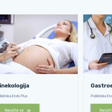
inekologija
Gastroe
liklinika Endo Plus
Poliklinika En
Naručite se
Naruči