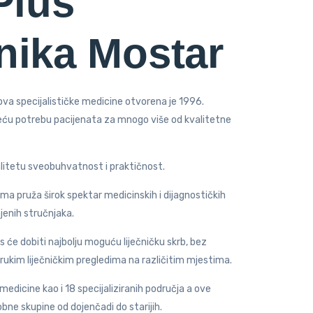
Plus
inika Mostar
nova specijalističke medicine otvorena je 1996.
eću potrebu pacijenata za mnogo više od kvalitetne
litetu sveobuhvatnost i praktičnost.
tima pruža širok spektar medicinskih i dijagnostičkih
njenih stručnjaka.
lus će dobiti najbolju moguću liječničku skrb, bez
rukim liječničkim pregledima na različitim mjestima.
medicine kao i 18 specijaliziranih područja a ove
bne skupine od dojenčadi do starijih.