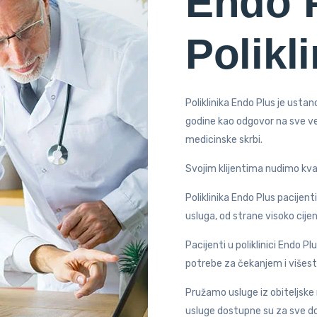
Endo 
Polikl
Poliklinika Endo Plus je usta
godine kao odgovor na sve v
medicinske skrbi.
Svojim klijentima nudimo kva
Poliklinika Endo Plus pacijen
usluga, od strane visoko cije
Pacijenti u poliklinici Endo P
potrebe za čekanjem i višest
Pružamo usluge iz obiteljske 
usluge dostupne su za sve do