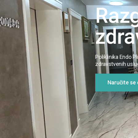
Raz
zdra
Poliklinika Endo Pl
zdravstvenih usluga
Naručite se