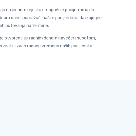
luga na jednom mjestu omogućuje pacijentima da
jednom danu, pomažući našim pacijentima da izbjegnu
nih putovanja na termine.
luge otvorene su radnim danom navečer i subotom,
rvirati i izvan radnog vremena naših pacijenata.