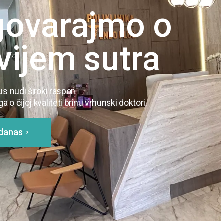
govarajmo o
vijem sutra
us nudi široki raspon
 o čijoj kvaliteti brinu vrhunski doktori.
 danas